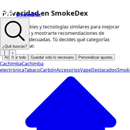
Privacidad en SmokeDex
SmokeDex
Usamos cookies y tecnologías similares para mejorar
nuestra web y mostrarte recomendaciones de
productos adecuadas. Tú decides qué categorías
podemos usar.
¿Qué buscas?
Aceptar todo
Guardar solo lo necesario
Personalizar ajustes
0
Cachimba
Cachimba
electrónica
Tabaco
Carbón
Accesorios
Vape
Destacados
Smok