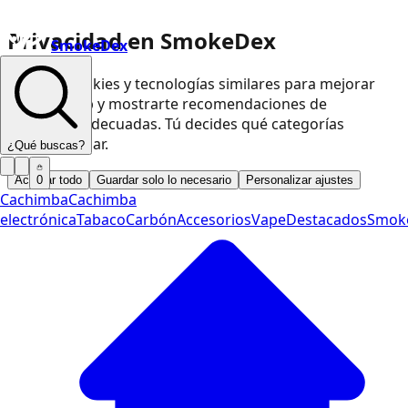
Privacidad en SmokeDex
SmokeDex
Usamos cookies y tecnologías similares para mejorar
nuestra web y mostrarte recomendaciones de
productos adecuadas. Tú decides qué categorías
podemos usar.
¿Qué buscas?
Aceptar todo
Guardar solo lo necesario
Personalizar ajustes
0
Cachimba
Cachimba
electrónica
Tabaco
Carbón
Accesorios
Vape
Destacados
Smok