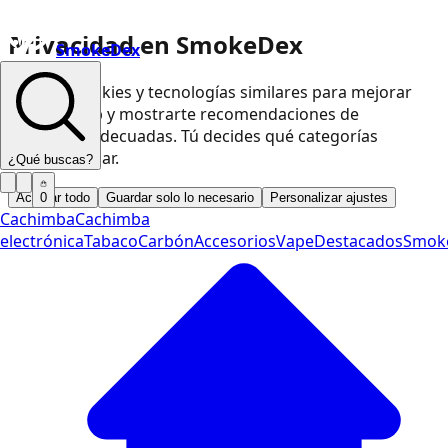
Privacidad en SmokeDex
SmokeDex
Usamos cookies y tecnologías similares para mejorar
nuestra web y mostrarte recomendaciones de
productos adecuadas. Tú decides qué categorías
podemos usar.
¿Qué buscas?
Aceptar todo
Guardar solo lo necesario
Personalizar ajustes
0
Cachimba
Cachimba
electrónica
Tabaco
Carbón
Accesorios
Vape
Destacados
Smok