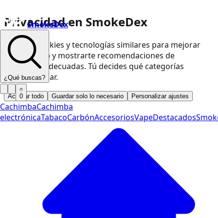
Privacidad en SmokeDex
SmokeDex
Usamos cookies y tecnologías similares para mejorar
nuestra web y mostrarte recomendaciones de
productos adecuadas. Tú decides qué categorías
podemos usar.
¿Qué buscas?
Aceptar todo
Guardar solo lo necesario
Personalizar ajustes
0
Cachimba
Cachimba
electrónica
Tabaco
Carbón
Accesorios
Vape
Destacados
Smok