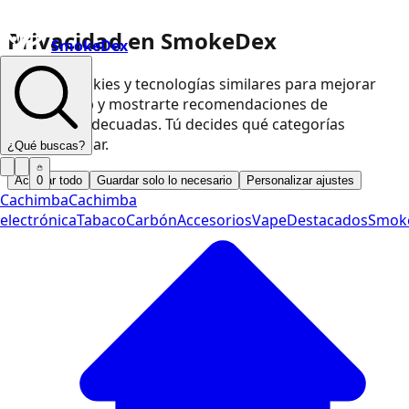
Privacidad en SmokeDex
SmokeDex
Usamos cookies y tecnologías similares para mejorar
nuestra web y mostrarte recomendaciones de
productos adecuadas. Tú decides qué categorías
podemos usar.
¿Qué buscas?
Aceptar todo
Guardar solo lo necesario
Personalizar ajustes
0
Cachimba
Cachimba
electrónica
Tabaco
Carbón
Accesorios
Vape
Destacados
Smok