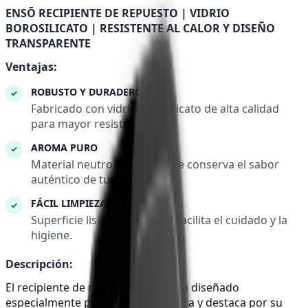
ENSŌ RECIPIENTE DE REPUESTO | VIDRIO
BOROSILICATO | RESISTENTE AL CALOR Y DISEÑO
TRANSPARENTE
Ventajas:
ROBUSTO Y DURADERO
✓
Fabricado con vidrio borosilicato de alta calidad
para mayor resistencia.
AROMA PURO
✓
Material neutro en sabor que conserva el sabor
auténtico de tus aromas.
FÁCIL LIMPIEZA
✓
Superficie lisa de vidrio que facilita el cuidado y la
higiene.
Descripción:
El recipiente de repuesto Ensō está diseñado
especialmente para la Ensō E-Shisha y destaca por su