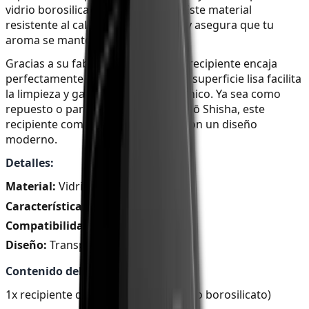
vidrio borosilicato de alta calidad. Este material
resistente al calor es muy robusto y asegura que tu
aroma se mantenga puro.
Gracias a su fabricación precisa, el recipiente encaja
perfectamente en tu dispositivo. La superficie lisa facilita
la limpieza y garantiza un uso higiénico. Ya sea como
repuesto o para personalizar tu Ensō Shisha, este
recipiente combina funcionalidad con un diseño
moderno.
Detalles:
Material:
Vidrio borosilicato
Característica:
Resistente al calor
Compatibilidad:
Para Ensō E-Shisha
Diseño:
Transparente, claro
Contenido del envío:
1x recipiente de repuesto Ensō (vidrio borosilicato)