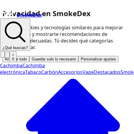
Privacidad en SmokeDex
SmokeDex
Usamos cookies y tecnologías similares para mejorar
nuestra web y mostrarte recomendaciones de
productos adecuadas. Tú decides qué categorías
podemos usar.
¿Qué buscas?
Aceptar todo
Guardar solo lo necesario
Personalizar ajustes
0
Cachimba
Cachimba
electrónica
Tabaco
Carbón
Accesorios
Vape
Destacados
Smok