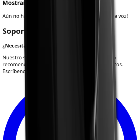
Mostrar valoraciones Todas (0)
Aún no hay valoraciones escritas – ¡sé la primera voz!
Soporte SmokeDex
¿Necesitas ayuda rápida?
Nuestro soporte te ayuda con envíos, pedidos o
recomendaciones de productos en pocos minutos.
Escríbenos simplemente por WhatsApp.