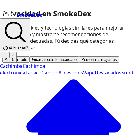
Privacidad en SmokeDex
SmokeDex
Usamos cookies y tecnologías similares para mejorar
nuestra web y mostrarte recomendaciones de
productos adecuadas. Tú decides qué categorías
podemos usar.
¿Qué buscas?
Aceptar todo
Guardar solo lo necesario
Personalizar ajustes
0
Cachimba
Cachimba
electrónica
Tabaco
Carbón
Accesorios
Vape
Destacados
Smok