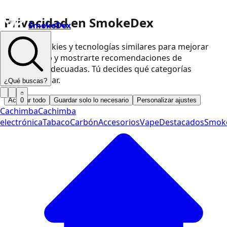
Privacidad en SmokeDex
SmokeDex
Usamos cookies y tecnologías similares para mejorar
nuestra web y mostrarte recomendaciones de
productos adecuadas. Tú decides qué categorías
podemos usar.
¿Qué buscas?
Aceptar todo
Guardar solo lo necesario
Personalizar ajustes
0
Cachimba
Cachimba
electrónica
Tabaco
Carbón
Accesorios
Vape
Destacados
Smok