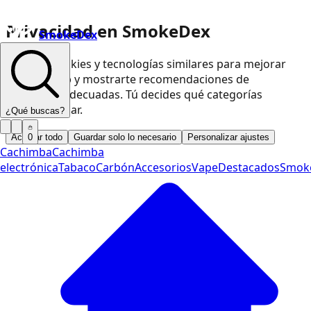
Privacidad en SmokeDex
SmokeDex
Usamos cookies y tecnologías similares para mejorar
nuestra web y mostrarte recomendaciones de
productos adecuadas. Tú decides qué categorías
podemos usar.
¿Qué buscas?
Aceptar todo
Guardar solo lo necesario
Personalizar ajustes
0
Cachimba
Cachimba
electrónica
Tabaco
Carbón
Accesorios
Vape
Destacados
Smok