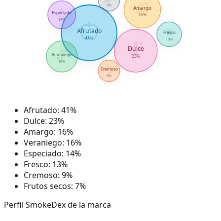
7
%
Amargo
Especiado
16
%
14
%
Afrutado
Fresco
41
%
13
%
Dulce
Veraniego
23
%
16
%
Cremoso
9
%
Afrutado
:
41
%
Dulce
:
23
%
Amargo
:
16
%
Veraniego
:
16
%
Especiado
:
14
%
Fresco
:
13
%
Cremoso
:
9
%
Frutos secos
:
7
%
Perfil SmokeDex de la marca