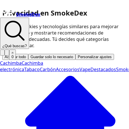
Privacidad en SmokeDex
SmokeDex
Usamos cookies y tecnologías similares para mejorar
nuestra web y mostrarte recomendaciones de
productos adecuadas. Tú decides qué categorías
podemos usar.
¿Qué buscas?
Aceptar todo
Guardar solo lo necesario
Personalizar ajustes
0
Cachimba
Cachimba
electrónica
Tabaco
Carbón
Accesorios
Vape
Destacados
Smok