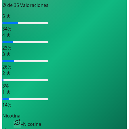
Ø de
35
Valoraciones
5
★
34
%
4
★
23
%
3
★
26
%
2
★
3
%
1
★
14
%
Nicotina
–
Nicotina