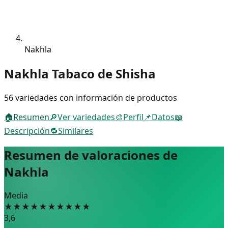
Nakhla
Nakhla Tabaco de Shisha
56 variedades con información de productos
🏠
Resumen
🔎
Ver variedades
🎨
Perfil
📌
Datos
📖
Descripción
🔁
Similares
Resumen de valoraciones de
Nakhla
Media
★
★
★
★
★
★
★
★
★
★
3,6