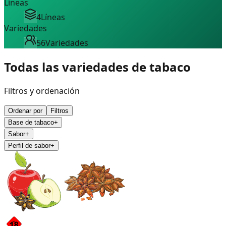
Líneas
4
Líneas
Variedades
56
Variedades
Todas las variedades de tabaco
Filtros y ordenación
Ordenar por
Filtros
Base de tabaco
+
Sabor
+
Perfil de sabor
+