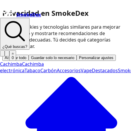
Privacidad en SmokeDex
SmokeDex
Usamos cookies y tecnologías similares para mejorar
nuestra web y mostrarte recomendaciones de
productos adecuadas. Tú decides qué categorías
podemos usar.
¿Qué buscas?
Aceptar todo
Guardar solo lo necesario
Personalizar ajustes
0
Cachimba
Cachimba
electrónica
Tabaco
Carbón
Accesorios
Vape
Destacados
Smok