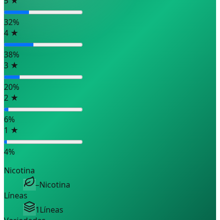
5
★
32
%
4
★
38
%
3
★
20
%
2
★
6
%
1
★
4
%
Nicotina
–
Nicotina
Líneas
1
Líneas