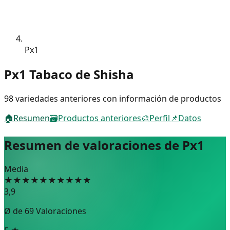
Px1
Px1 Tabaco de Shisha
98 variedades anteriores con información de productos
🏠
Resumen
🗃️
Productos anteriores
🎨
Perfil
📌
Datos
Resumen de valoraciones de Px1
Media
★
★
★
★
★
★
★
★
★
★
3,9
Ø de
69
Valoraciones