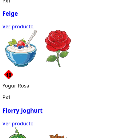
Px1
Feige
Ver producto
Yogur, Rosa
Px1
Florry Joghurt
Ver producto